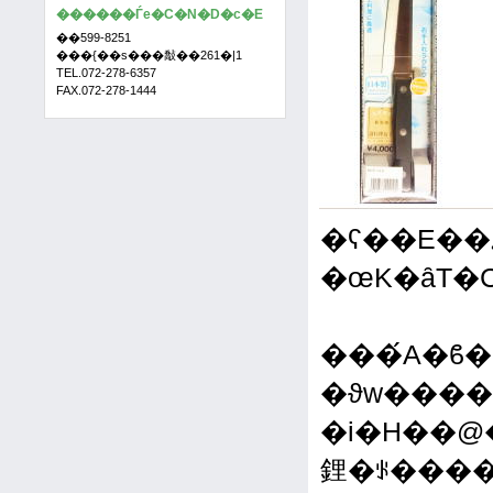
������Ѓe�C�N�D�c�E
��599-8251
���{��s���敽��261�|1
TEL.072-278-6357
FAX.072-278-1444
�œK�ȃT�
���́A�ϐ
�i�H��@�ɂ͎g�p�