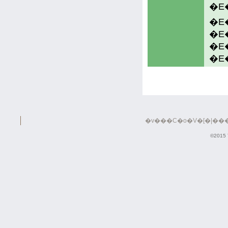
�E
�E
�E
�v���C�o�V�[�|���
©2015 T