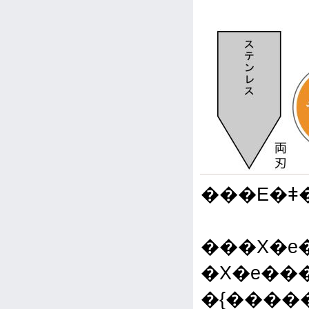
���E�ǂ
���X�e
�X�e���