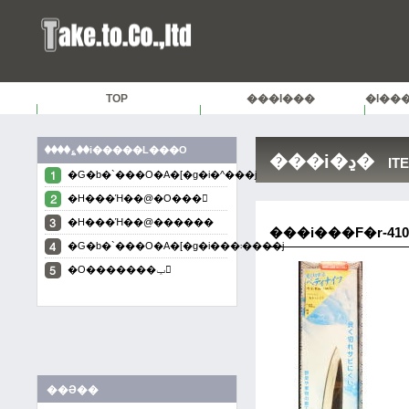
TOP
���i���
�I��
����������L�����y�[��
����؏��i�����L���O
���i�ڍ�
IT
�G�b�`���O�A�[�g�i�^���j
�H���Ή��@�O���
�H���Ή��@������
���i���F�r-41
�G�b�`���O�A�[�g�i���܃����j
�O�������ݕ
��Ə��