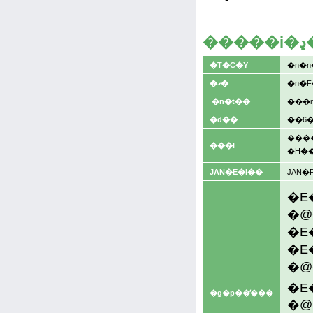
����
�T�C�Y
�n�n
�ގ�
�n�
�n�t��
���
�d��
��6�
���
���l
�H��
JAN�E�i��
JAN�
�E
�g�p��̒���